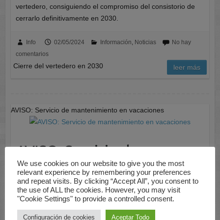
vertedero, consiguiendo el compromiso del consistorio de
cerrarlo definitivamente en 2030.
Info
02/05/2024
Información
,
Noticias
No hay
comentarios
Cierre del vertedero en 2030
leer más
AVISO: Servicio de mantenimiento en vacaciones
AVISO: Servicio de
We use cookies on our website to give you the most
mantenimiento en
relevant experience by remembering your preferences
and repeat visits. By clicking “Accept All”, you consent to
vacaciones
the use of ALL the cookies. However, you may visit
"Cookie Settings" to provide a controlled consent.
Configuración de cookies
Aceptar Todo
Información a los Sres. propietarios: Se informa a todos los