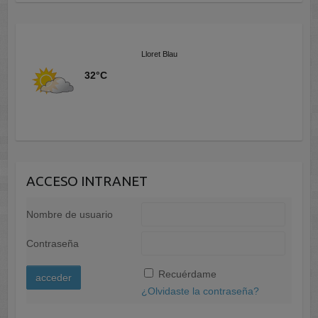
Lloret Blau
32°C
ACCESO INTRANET
Nombre de usuario
Contraseña
A
Recuérdame
l
¿Olvidaste la contraseña?
t