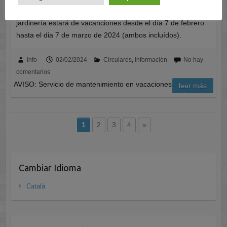
propietarios que el responsable de mantenimiento y
jardinería estará de vacanciones desde el día 7 de febrero
hasta el dia 7 de marzo de 2024 (ambos incluídos).
Info
02/02/2024
Circulares
,
Información
No hay
comentarios
AVISO: Servicio de mantenimiento en vacaciones
leer más
1
2
3
4
»
Cambiar Idioma
Català