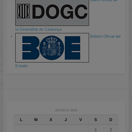
la Generalitat de Catalunya
Boletín Oficial del
Estado
AGOSTO 2026
L
M
X
J
V
S
D
1
2