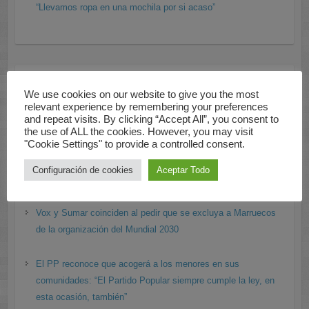
“Llevamos ropa en una mochila por si acaso”
Información de España
We use cookies on our website to give you the most
relevant experience by remembering your preferences
Sira Rego, ministra de Infancia: “Es lamentable que PP y Vox
and repeat visits. By clicking “Accept All”, you consent to
hagan un uso propagandístico y electoral de Ceuta”
the use of ALL the cookies. However, you may visit
"Cookie Settings" to provide a controlled consent.
Vox no romperá los gobiernos autonómicos con el PP aunque
Configuración de cookies
Aceptar Todo
acepten el reparto de menores extranjeros
Vox y Sumar coinciden al pedir que se excluya a Marruecos
de la organización del Mundial 2030
El PP reconoce que acogerá a los menores en sus
comunidades: “El Partido Popular siempre cumple la ley, en
esta ocasión, también”