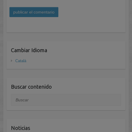
A
l
t
Cambiar Idioma
e
r
Català
n
a
t
i
Buscar contenido
v
Buscar
e
:
Noticias