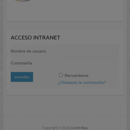
ACCESO INTRANET
Nombre de usuario
Contraseña
A
Recuérdame
l
¿Olvidaste la contraseña?
t
e
r
n
a
t
Copyright © 2026
Lloret Blau
i