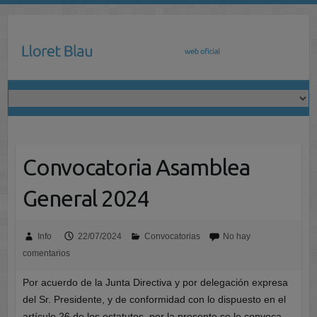
Saltar
al
contenido
Convocatoria Asamblea
General 2024
Info
22/07/2024
Convocatorias
No hay
comentarios
Por acuerdo de la Junta Directiva y por delegación expresa
del Sr. Presidente, y de conformidad con lo dispuesto en el
artículo 26 de los estatutos, por la presente se le convoca