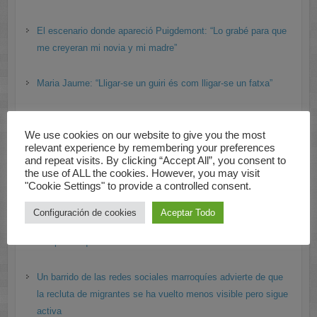
El escenario donde apareció Puigdemont: “Lo grabé para que
me creyeran mi novia y mi madre”
Maria Jaume: “Lligar-se un guiri és com lligar-se un fatxa”
We use cookies on our website to give you the most
relevant experience by remembering your preferences
and repeat visits. By clicking “Accept All”, you consent to
Información de España
the use of ALL the cookies. However, you may visit
"Cookie Settings" to provide a controlled consent.
La misma crisis en Ceuta en un mundo diferente
Configuración de cookies
Aceptar Todo
Lourdes Reyzábal: “Nadie pagaría a una mafia por entrar por
una puerta que estaba abierta”
Un barrido de las redes sociales marroquíes advierte de que
la recluta de migrantes se ha vuelto menos visible pero sigue
activa