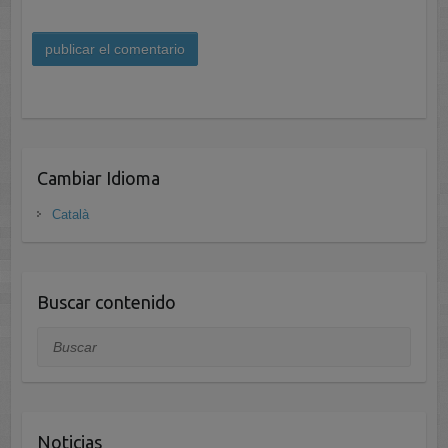
A
l
t
Cambiar Idioma
e
r
Català
n
a
t
i
Buscar contenido
v
Buscar
e
:
Noticias