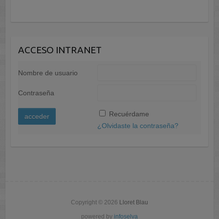
ACCESO INTRANET
Nombre de usuario
Contraseña
A
Recuérdame
l
¿Olvidaste la contraseña?
t
e
r
n
a
t
Copyright © 2026
Lloret Blau
i
v
powered by
infoselva